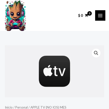
Ir
al
$
0
contenido
APPLE
TV
(NO
IOS)
MES
cantidad
Inicio
/
Personal
/ APPLE TV (NO IOS) MES