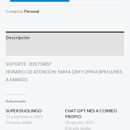
Categoría:
Personal
Descripción
Valoraciones (0)
SOPORTE: 3192734287
HORARIO DE ATENCION: 9AM A 12M Y 2PM A 8PM LUNES
A SABADO
Relacionado
SUPER DUOLINGO
CHAT GPT MES A CORREO
11 septiembre, 2025
PROPIO
Entrada similar
28 agosto, 2025
Entrada similar